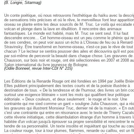
(B. Longre, Sitarmag)
Un conte poétique, où nous retrouvons l'esthétique du haïku avec la descri
de sensations très précises et où le rêve, le merveilleux font leur apparition
oiseau se plante entre les deux sourcils de M. Truc. Le voilà qui escalade 
volcan et plonge dans la lave en ébullition. Il rencontre des animaux
fantastiques. Le monde est habité, mais M. Truc se sent seul. Il lui faut
descendre encore… Cet homme-oiseau est un peu comme le phénix qui re
de ses cendres, on peut voir aussi un écho à L'Oiseau de feu ou à Renard
Stravinsky. Être transformé en homme-oiseau, n'est-ce pas le rêve de tout
chacun ? Le lecteur se sentira pousser des ailes et découvrira qu'il est pos
par soi-même de percevoir la beauté dans chaque chose. Les gravures de 
Chausson, sur bois noir et rouge, ont été sélectionnées en 2007 et 2008 a
Salon international du livre jeunesse de Bologne.
(Odile Bonneel, revue Inter-CDI N° 215)
Les Éditions de la Renarde Rouge ont été fondées en 1994 par Joëlle Brièr
Elles publient principalement des textes courts et de la poésie illustrée à
destination de tous. « De la tendresse et de l'humour, des livres un brin co
surtout une exigence littéraire » sont les mots qui qualifient leur politique
éditoriale. « Deux couleurs, et deux seulement : le rouge et le noir. Une
contrainte qui me sied comme un gant » souligne Julia Chausson, qui a réa
les gravures qui illustrent Monsieur Truc, dernier né de la maison. « En out
c'est une contrainte qui entre en résonance avec le texte de Thierry Cazals
cette rêverie initiatique, cette déambulation étrange d'un homme à travers l
habitée d'un volcan jusqu'à éprouver sa propre sensibilité et rencontrer le 
tendre de sa personnalité. Un texte insolite et inquiétant qui touche au cœu
La couleur rouge, tour à tour plumes, flammes, renarde ou caillou, est un fi