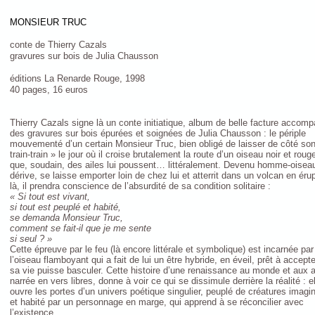
MONSIEUR TRUC
conte de Thierry Cazals
gravures sur bois de Julia Chausson
éditions La Renarde Rouge, 1998
40 pages, 16 euros
Thierry Cazals signe là un conte initiatique, album de belle facture accom
des gravures sur bois épurées et soignées de Julia Chausson : le périple
mouvementé d’un certain Monsieur Truc, bien obligé de laisser de côté so
train-train » le jour où il croise brutalement la route d’un oiseau noir et roug
que, soudain, des ailes lui poussent… littéralement. Devenu homme-oiseau,
dérive, se laisse emporter loin de chez lui et atterrit dans un volcan en érup
là, il prendra conscience de l’absurdité de sa condition solitaire :
« Si tout est vivant,
si tout est peuplé et habité,
se demanda Monsieur Truc,
comment se fait-il que je me sente
si seul ? »
Cette épreuve par le feu (là encore littérale et symbolique) est incarnée par
l’oiseau flamboyant qui a fait de lui un être hybride, en éveil, prêt à accept
sa vie puisse basculer. Cette histoire d’une renaissance au monde et aux a
narrée en vers libres, donne à voir ce qui se dissimule derrière la réalité : e
ouvre les portes d’un univers poétique singulier, peuplé de créatures imagi
et habité par un personnage en marge, qui apprend à se réconcilier avec
l’existence.